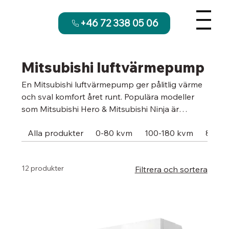
+46 72 338 05 06
Mitsubishi luftvärmepump
En Mitsubishi luftvärmepump ger pålitlig värme
och sval komfort året runt. Populära modeller
som Mitsubishi Hero & Mitsubishi Ninja är
luftvärmepumpar för nordiskt klimat och
Alla produkter
0-80 kvm
100-180 kvm
80-12
levererar hög energieffektivitet även vid sträng
kyla. Med modern teknik, tyst drift och lång
livslängd är Mitsubishi ett tryggt val för både
12 produkter
Filtrera och sortera
hus och fritidshus som AC och värme. När du
beställer hos oss ingår alltid installation i Malmö
och Skåne, utförd av certifierade montörer. Med
ROT-avdrag sänker du kostnaden. Du får både
komfort och energibesparing. Vi erbjuder även