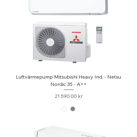
Luftvärmepump Mitsubishi Heavy Ind. - Netsu
Nordic 35 - A++
Pris
21 590,00 kr