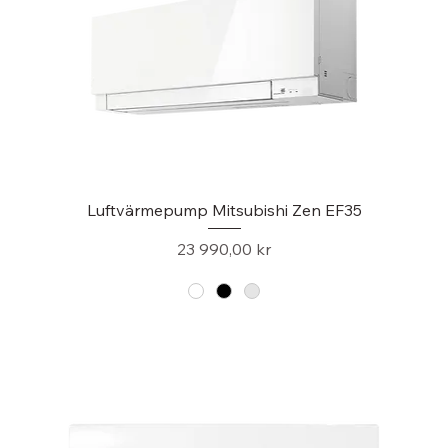
service & support på Mitsubishi
luftvärmepumpar.
Luftvärmepump Mitsubishi Zen EF35
Pris
23 990,00 kr