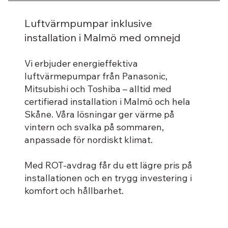
Vilken luftvärmepump ska jag välja av alla Mitsubishis
rekommenderar. Det beror på storleken på huset mm.
modeller? Eller ska du välja ett helt annat varumärke?
Luftvärmpumpar inklusive
Det beror på. Har du alternativa uppvärmningsmetoder
installation i Malmö med omnejd
såsom luft-vatten värmepump och att du endast är ute
efter kyla så finns det prisvärda modeller, men om du
Vi erbjuder energieffektiva
vill en kvalitets-luftvärmepump så är Mitsubishi t.ex.
luftvärmepumpar från Panasonic,
Mitsubishi Hero, en väldigt bra pump som passar de
Mitsubishi och Toshiba – alltid med
flesta och då värmer den också.
certifierad installation i Malmö och hela
Skåne. Våra lösningar ger värme på
vintern och svalka på sommaren,
anpassade för nordiskt klimat.
Med ROT-avdrag får du ett lägre pris på
installationen och en trygg investering i
komfort och hållbarhet.