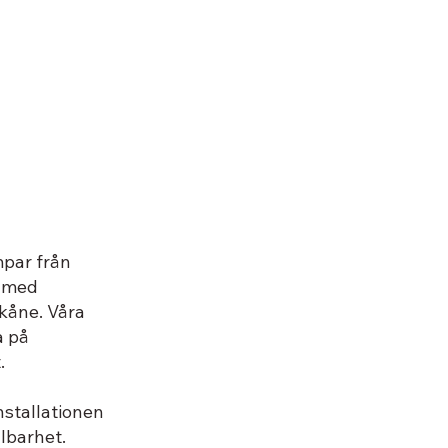
mpar från
d med
Skåne. Våra
a på
.
nstallationen
llbarhet.