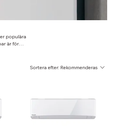
der populära
r är för
s oss ingår
Med ROT-avdrag
barhet och
Sortera efter:
Rekommenderas
a Skåne.