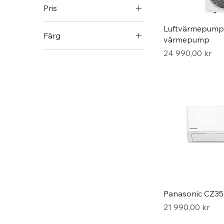
Pris
Luftvärmepump 
Färg
17 390 kr
28 340 kr
värmepump
Pris
24 990,00 kr
Panasonic CZ3
Pris
21 990,00 kr