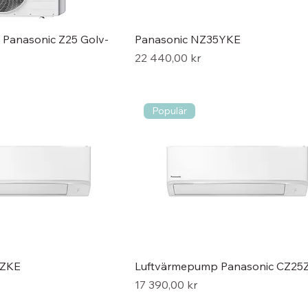
Panasonic Z25 Golv-
Panasonic NZ35YKE
Pris
22 440,00 kr
Populär
5ZKE
Luftvärmepump Panasonic CZ25
Pris
17 390,00 kr