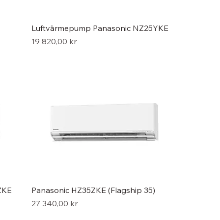
Luftvärmepump Panasonic NZ25YKE
Pris
19 820,00 kr
ZKE
Panasonic HZ35ZKE (Flagship 35)
Pris
27 340,00 kr