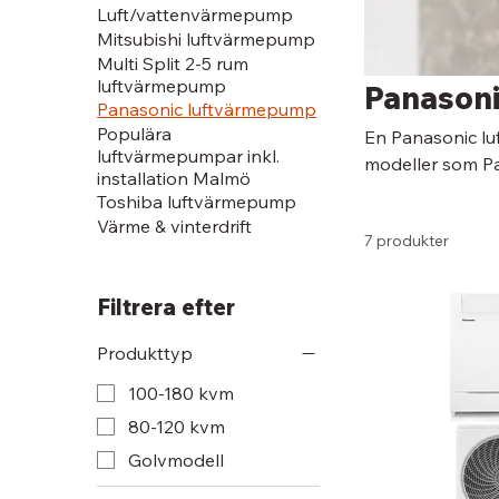
Luft/vattenvärmepump
Mitsubishi luftvärmepump
Multi Split 2-5 rum
luftvärmepump
Panason
Panasonic luftvärmepump
Populära
En Panasonic lu
luftvärmepumpar inkl.
modeller som Pa
installation Malmö
nordiskt klimat 
Toshiba luftvärmepump
alltid installat
Värme & vinterdrift
7 produkter
sänker du kostn
lång livslängd. Pan
luftvärmepump hä
Filtrera efter
Produkttyp
100-180 kvm
80-120 kvm
Golvmodell