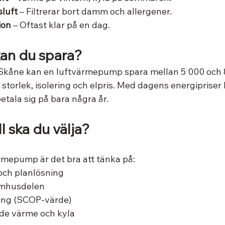
luft
 – Filtrerar bort damm och allergener.
ion
 – Oftast klar på en dag.
an du spara?
i Skåne kan en luftvärmepump spara mellan 5 000 och 8 
torlek, isolering och elpris. Med dagens energipriser 
etala sig på bara några år.
 ska du välja?
ärmepump är det bra att tänka på:
och planlösning
omhusdelen
ing (SCOP-värde)
både värme och kyla