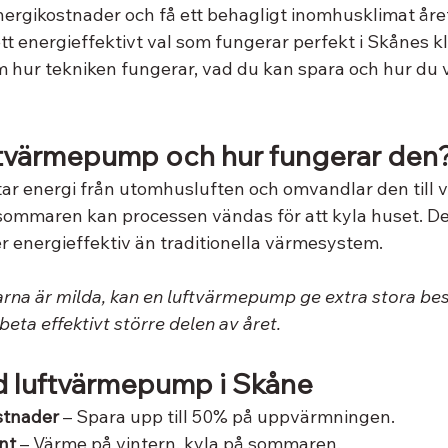
energikostnader och få ett behagligt inomhusklimat åre
 energieffektivt val som fungerar perfekt i Skånes kli
 hur tekniken fungerar, vad du kan spara och hur du vä
ftvärmepump och hur fungerar den
ar energi från utomhusluften och omvandlar den till 
sommaren kan processen vändas för att kyla huset. Den
r energieffektiv än traditionella värmesystem.
rarna är milda, kan en luftvärmepump ge extra stora be
eta effektivt större delen av året.
d luftvärmepump i Skåne
stnader
 – Spara upp till 50% på uppvärmningen.
nt
 – Värme på vintern, kyla på sommaren.