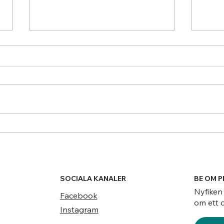
Värma två plan med en
Luft
pump? Så optimerar du din
får d
placering i trappan
somm
SOCIALA KANALER
BE OM 
Nyfiken
Facebook
om ett o
Instagram