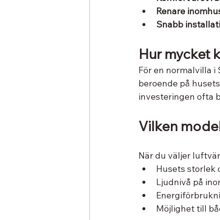
Renare inomhus
Snabb installat
Hur mycket k
För en normalvilla 
beroende på husets s
investeringen ofta b
Vilken modell
När du väljer luftv
Husets storlek 
Ljudnivå på in
Energiförbrukn
Möjlighet till 