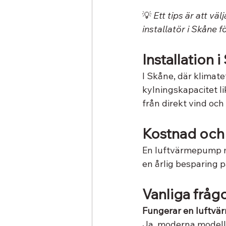
💡 
Ett tips är att vä
installatör i Skåne f
Installation i
I Skåne, där klimate
kylningskapacitet l
från direkt vind oc
Kostnad och 
En luftvärmepump me
en årlig besparing p
Vanliga fråg
Fungerar en luftvä
Ja, moderna modeller