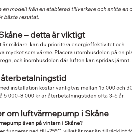
lja en modell från en etablerad tillverkare och anlita en c
ör bästa resultat.
 Skåne – detta är viktigt
t är mildare, kan du prioritera energieffektivitet och 
ika mycket som värme. Placera utomhusdelen på en pl
h regn, och inomhusdelen där luften kan spridas jämnt.
återbetalningstid
d installation kostar vanligtvis mellan 15 000 och 30
å 5 000–8 000 kr är återbetalningstiden ofta 3–5 år.
or om luftvärmepump i Skåne
rmepump även på vintern i Skåne?
 fungerar ned till -25°C, vilket är mer än tillräckligt 