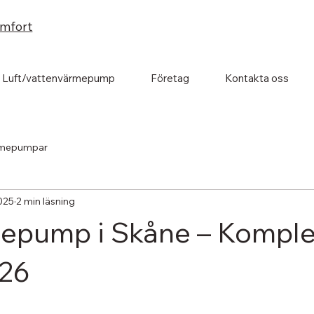
omfort
Luft/vattenvärmepump
Företag
Kontakta oss
rmepumpar
025
2 min läsning
epump i Skåne – Komple
026