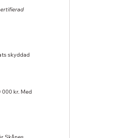
ertifierad 
ats skyddad 
 000 kr. Med 
för Skånes 