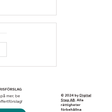
värmepump som AC: Så
u ett svalt sovrum i
ar till låg kostnad
PRISFÖRSLAG
© 2024 by
Digital
 på mer, be
Step AB
. Alla
ffertförslag!
rättigheter
förbehållna