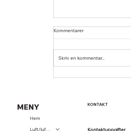
Kommentarer
Skriv en kommentar...
Slösa med kylan när solen
skiner: Så blir din AC helt
gratis med solceller
KONTAKT
MENY
Hem
Luft/luftvärmepump
Kontaktuppgifter