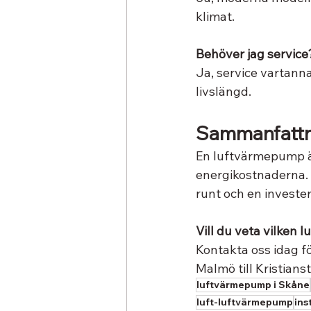
klimat.
Behöver jag service
Ja, service vartanna
livslängd.
Sammanfatt
En luftvärmepump är
energikostnaderna. M
runt och en investe
Vill du veta vilken
Kontakta oss idag för
Malmö till Kristians
luftvärmepump i Skåne
luft-luftvärmepump
ins