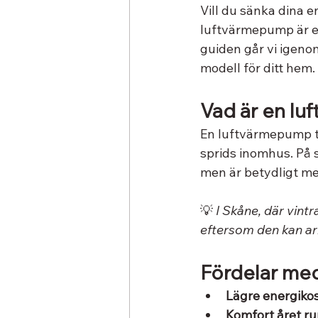
Vill du sänka dina 
luftvärmepump är ett
guiden går vi igenom
modell för ditt hem.
Vad är en lu
En luftvärmepump t
sprids inomhus. På 
men är betydligt me
💡 
I Skåne, där vint
eftersom den kan arb
Fördelar me
Lägre energiko
Komfort året ru