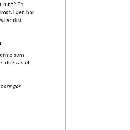
t runt? En 
mat. I den här 
ljer rätt 
?
värme som 
 drivs av el 
sparingar 