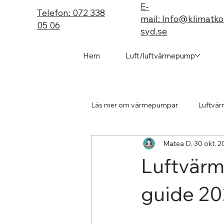
E-
Telefon: 072 338
mail: Info@klimatk
05 06
syd.se
Hem
Luft/luftvärmepump
Läs mer om värmepumpar
Luftvä
Matea D.
30 okt. 2
Luftvärm
guide 2