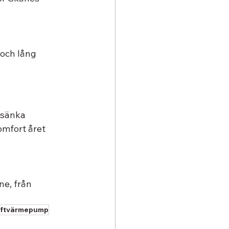
 och lång 
 sänka 
omfort året 
ne, från 
uftvärmepump