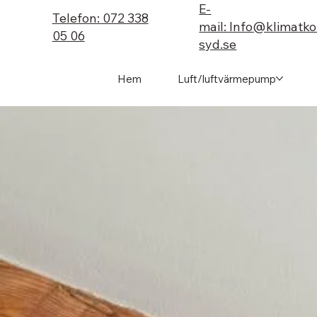
E-
Telefon: 072 338
mail: Info@klimatk
05 06
syd.se
Hem
Luft/luftvärmepump