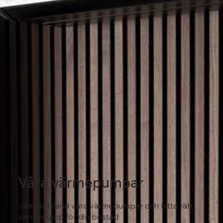
Våra värmepumpar
Jämför bland våra värmepumpar och hitta rätt
värmepump för din bostad