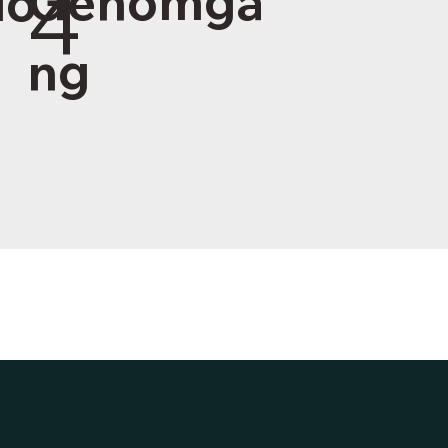
4
Genomgå
io
ng