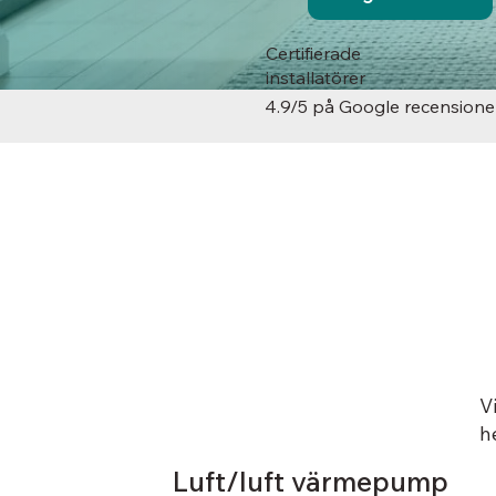
Certifierade
installatörer
4.9/5 på Google recensione
V
h
Luft/luft värmepump