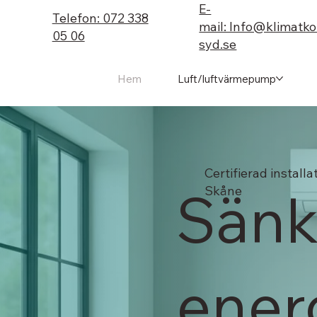
E-
Telefon: 072 338
mail: Info@klimatk
05 06
syd.se
Hem
Luft/luftvärmepump
Certifierad installat
Sänk
Skåne
ener