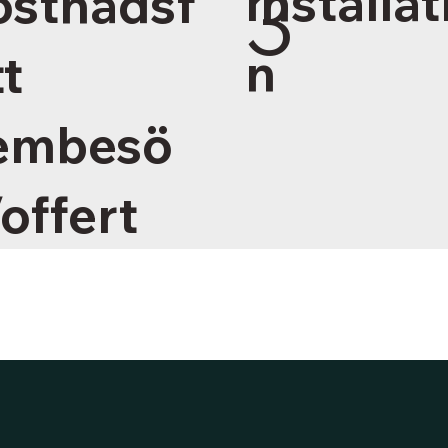
3
Installat
ostnadsf
n
tt
embesö
offert