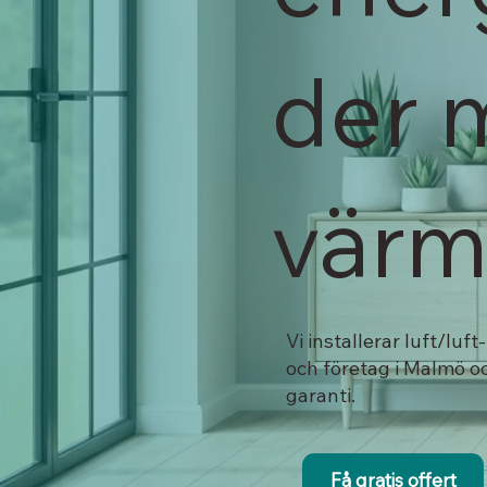
der 
vär
Vi installerar luft/lu
och företag i Malmö oc
garanti.
Få gratis offert