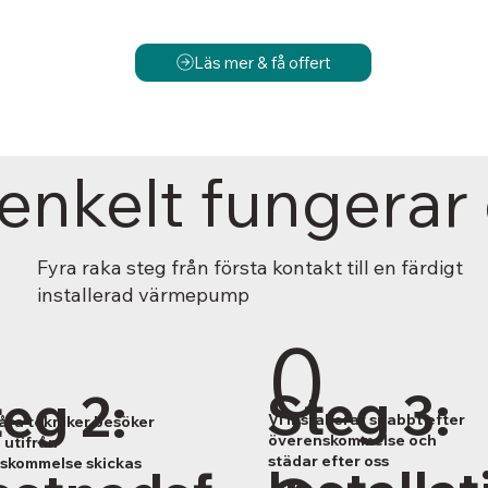
Läs mer & få offert
enkelt fungerar
Fyra raka steg från första kontakt till en färdigt
installerad värmepump
0
0
Steg 3:
eg 2:
Vi installerar snabbt efter
våra tekniker besöker
överenskommelse och
 utifrån
städar efter oss
skommelse skickas