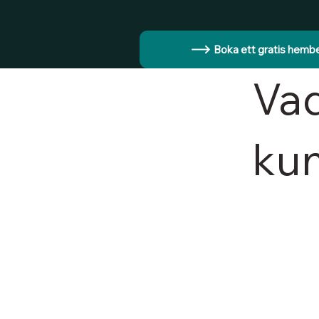
Boka ett gratis hemb
Vad
ku