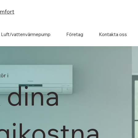
omfort
Luft/vattenvärmepump
Företag
Kontakta oss
ör i
 dina
gikostna