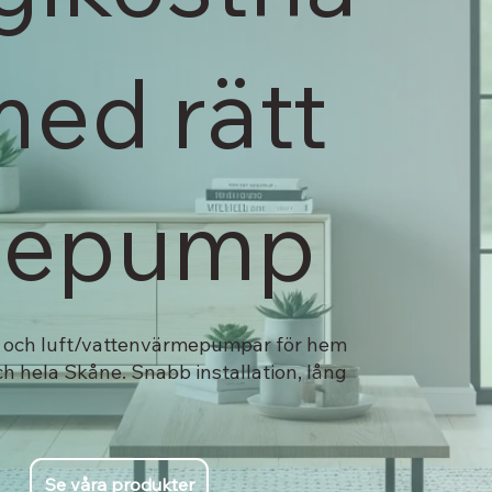
med rätt
mepump
ft- och luft/vattenvärmepumpar för hem
h hela Skåne. Snabb installation, lång
Se våra produkter