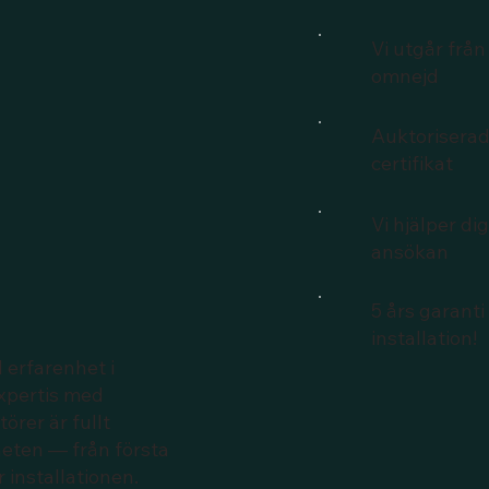
Vi utgår frå
omnejd
Auktoriserad
certifikat
Vi hjälper d
ansökan
5 års garanti 
installation!
 erfarenhet i
xpertis med
törer är fullt
lheten — från första
r installationen.