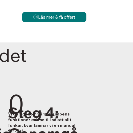
Läs mer & få offert
 det
0
Steg 4:
Vi går igenom värmepumpens
funktioner och se till så att allt
funkar, kvar lämnar vi en manual
för dig!