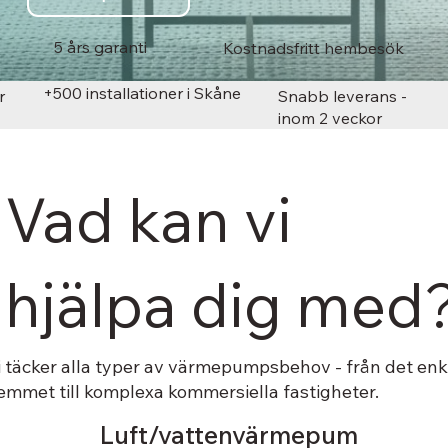
5 års garanti
Kostnadsfritt hembesök
+500 installationer i Skåne
r
Snabb leverans -
inom 2 veckor
Vad kan vi
hjälpa dig med
i täcker alla typer av värmepumpsbehov - från det enk
emmet till komplexa kommersiella fastigheter.
Luft/vattenvärmepum