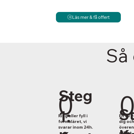
Läs mer & få offert
Så 
Steg
0
St
1:
Ring eller fyll i
En av 
formuläret, vi
dig och
svarar inom 24h.
överen
offert.