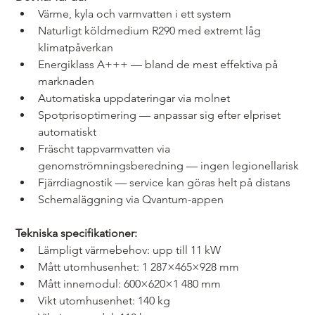
Värme, kyla och varmvatten i ett system
Naturligt köldmedium R290 med extremt låg 
klimatpåverkan
Energiklass A+++ — bland de mest effektiva på 
marknaden
Automatiska uppdateringar via molnet
Spotprisoptimering — anpassar sig efter elpriset 
automatiskt
Fräscht tappvarmvatten via 
genomströmningsberedning — ingen legionellarisk
Fjärrdiagnostik — service kan göras helt på distans
Schemaläggning via Qvantum-appen
Tekniska specifikationer:
Lämpligt värmebehov: upp till 11 kW
Mått utomhusenhet: 1 287×465×928 mm
Mått innemodul: 600×620×1 480 mm
Vikt utomhusenhet: 140 kg