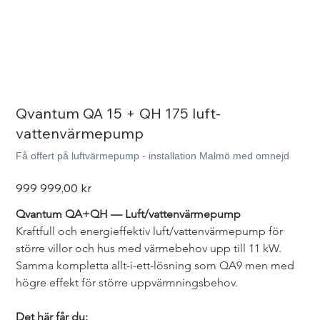
Qvantum QA 15 + QH 175 luft-
vattenvärmepump
Få offert på luftvärmepump - installation Malmö med omnejd
Pris
999 999,00 kr
Qvantum QA+QH — Luft/vattenvärmepump
Kraftfull och energieffektiv luft/vattenvärmepump för 
större villor och hus med värmebehov upp till 11 kW. 
Samma kompletta allt-i-ett-lösning som QA9 men med 
högre effekt för större uppvärmningsbehov.
Det här får du: