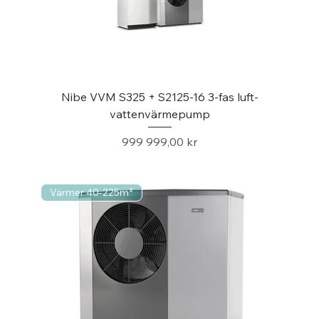
Nibe VVM S325 + S2125-16 3-fas luft-
vattenvärmepump
Pris
999 999,00 kr
Värmer 40-225m²