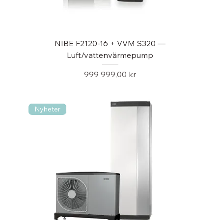
NIBE F2120-16 + VVM S320 —
Luft/vattenvärmepump
Pris
999 999,00 kr
Nyheter