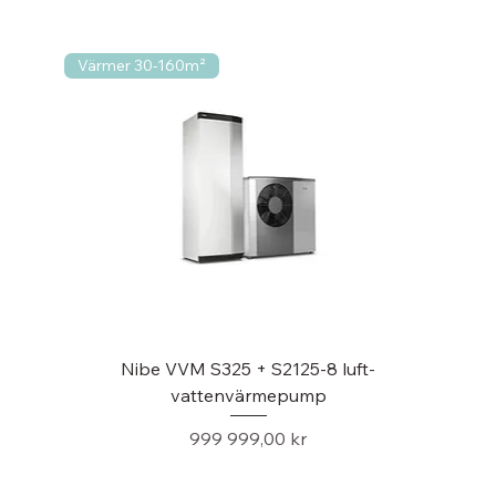
Värmer 30-160m²
Nibe VVM S325 + S2125-8 luft-
vattenvärmepump
Pris
999 999,00 kr