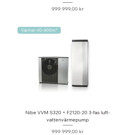
Pris
999 999,00 kr
Värmer 40-400m²
Nibe VVM S320 + F2120-20 3-fas luft-
vattenvärmepump
Pris
999 999,00 kr