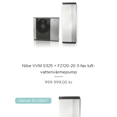
Nibe VVM S325 + F2120-20 3-fas luft-
vattenvärmepump
Pris
999 999,00 kr
Värmer 25-140m²