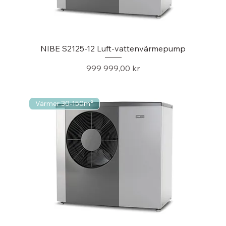
NIBE S2125-12 Luft-vattenvärmepump
Pris
999 999,00 kr
Värmer 30-150m²