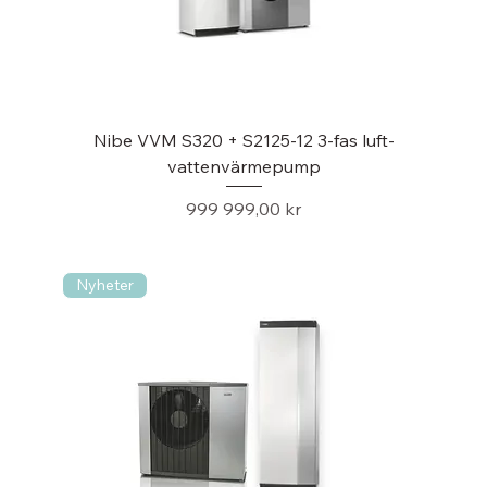
Nibe VVM S320 + S2125-12 3-fas luft-
vattenvärmepump
Pris
999 999,00 kr
Nyheter