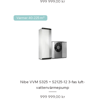
Pris
999 999,00 kr
Värmer 40-225 m²
Nibe VVM S325 + S2125-12 3-fas luft-
vattenvärmepump
Pris
999 999,00 kr