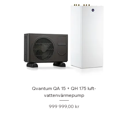
Qvantum QA 15 + QH 175 luft-
vattenvärmepump
Pris
999 999,00 kr