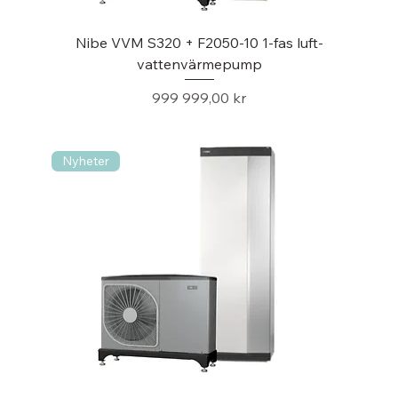
Nibe VVM S320 + F2050-10 1-fas luft-
vattenvärmepump
Pris
999 999,00 kr
Nyheter