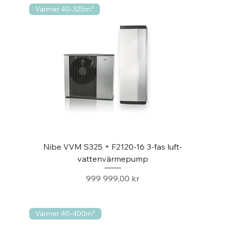
Värmer 40-325m²
Nibe VVM S325 + F2120-16 3-fas luft-
vattenvärmepump
Pris
999 999,00 kr
Värmer 40-400m²